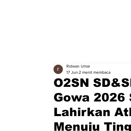
Ridwan Umar
17 Jun
2 menit membaca
O2SN SD&S
Gowa 2026 S
Lahirkan At
Menuju Ting