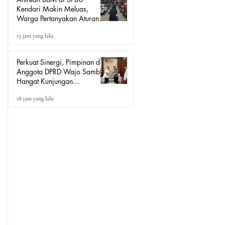
Kendari Makin Meluas,
Warga Pertanyakan Aturan
Pengisian Pertalite untuk Motor
13 jam yang lalu
“Tander”
Perkuat Sinergi, Pimpinan dan
Anggota DPRD Wajo Sambut
Hangat Kunjungan
Silaturahmi Kapolres Wajo
18 jam yang lalu
yang Baru