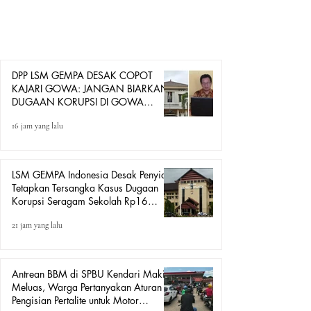
mengevaluasi sekaligus mencopot Kepala Kejaksaan
Negeri (Kajari) Kabupaten Gowa diduga tidak
menjalankan fungsi penegakan hukum secara optimal
dalam merespons berbagai dugaan tindak pidana korupsi
di Kabupaten
DPP LSM GEMPA DESAK COPOT
KAJARI GOWA: JANGAN BIARKAN
DUGAAN KORUPSI DI GOWA
HANYA DITONTON
16 jam yang lalu
LSM GEMPA Indonesia Desak Penyidik
Tetapkan Tersangka Kasus Dugaan
Korupsi Seragam Sekolah Rp16
Milyar, Yang Seret Diduga Sepasang
21 jam yang lalu
Kekasih
Antrean BBM di SPBU Kendari Makin
Meluas, Warga Pertanyakan Aturan
Pengisian Pertalite untuk Motor