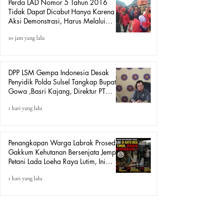
Perda LAD Nomor 5 Tahun 2016
Tidak Dapat Dicabut Hanya Karena
Aksi Demonstrasi, Harus Melalui
Mekanisme Hukum.
10 jam yang lalu
DPP LSM Gempa Indonesia Desak
Penyidik Polda Sulsel Tangkap Bupati
Gowa ,Basri Kajang, Direktur PT
Urban Retail Internasional Terkait
1 hari yang lalu
Dugaan Korupsi.
Penangkapan Warga Labrak Prosedur:
Gakkum Kehutanan Bersenjata Jemput
Petani Lada Loeha Raya Lutim, Ini
Perintah Siapa?
1 hari yang lalu