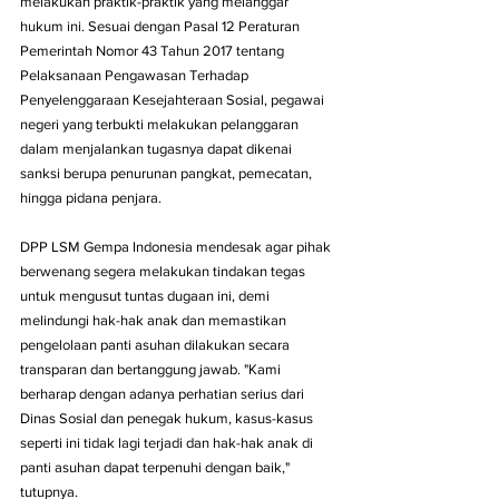
melakukan praktik-praktik yang melanggar 
hukum ini. Sesuai dengan Pasal 12 Peraturan 
Pemerintah Nomor 43 Tahun 2017 tentang 
Pelaksanaan Pengawasan Terhadap 
Penyelenggaraan Kesejahteraan Sosial, pegawai 
negeri yang terbukti melakukan pelanggaran 
dalam menjalankan tugasnya dapat dikenai 
sanksi berupa penurunan pangkat, pemecatan, 
hingga pidana penjara.
DPP LSM Gempa Indonesia mendesak agar pihak 
berwenang segera melakukan tindakan tegas 
untuk mengusut tuntas dugaan ini, demi 
melindungi hak-hak anak dan memastikan 
pengelolaan panti asuhan dilakukan secara 
transparan dan bertanggung jawab. "Kami 
berharap dengan adanya perhatian serius dari 
Dinas Sosial dan penegak hukum, kasus-kasus 
seperti ini tidak lagi terjadi dan hak-hak anak di 
panti asuhan dapat terpenuhi dengan baik," 
tutupnya.