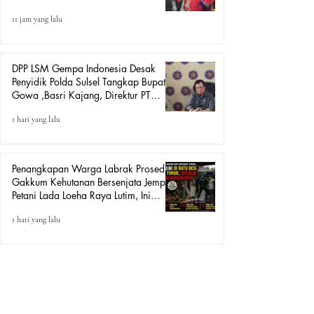
Mekanisme Hukum.
11 jam yang lalu
DPP LSM Gempa Indonesia Desak
Penyidik Polda Sulsel Tangkap Bupati
Gowa ,Basri Kajang, Direktur PT
Urban Retail Internasional Terkait
1 hari yang lalu
Dugaan Korupsi.
Penangkapan Warga Labrak Prosedur:
Gakkum Kehutanan Bersenjata Jemput
Petani Lada Loeha Raya Lutim, Ini
Perintah Siapa?
1 hari yang lalu