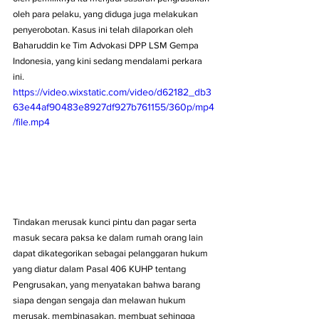
oleh para pelaku, yang diduga juga melakukan 
penyerobotan. Kasus ini telah dilaporkan oleh 
Baharuddin ke Tim Advokasi DPP LSM Gempa 
Indonesia, yang kini sedang mendalami perkara 
ini.
https://video.wixstatic.com/video/d62182_db3
63e44af90483e8927df927b761155/360p/mp4
/file.mp4
Tindakan merusak kunci pintu dan pagar serta 
masuk secara paksa ke dalam rumah orang lain 
dapat dikategorikan sebagai pelanggaran hukum 
yang diatur dalam Pasal 406 KUHP tentang 
Pengrusakan, yang menyatakan bahwa barang 
siapa dengan sengaja dan melawan hukum 
merusak, membinasakan, membuat sehingga 