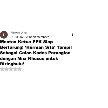
Ridwan Umar
31 Jul 2025
2 menit membaca
Mantan Ketua PPK Siap
Bertarung! ‘Herman Sita’ Tampil
Sebagai Calon Kades Parangloe
dengan Misi Khusus untuk
Biringbulu!
Dinilai NaN dari 5 bintang.