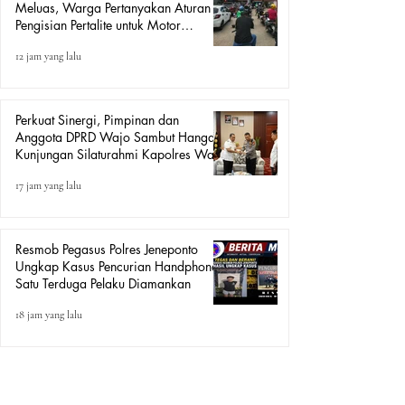
Meluas, Warga Pertanyakan Aturan
Pengisian Pertalite untuk Motor
“Tander”
12 jam yang lalu
Perkuat Sinergi, Pimpinan dan
Anggota DPRD Wajo Sambut Hangat
Kunjungan Silaturahmi Kapolres Wajo
yang Baru
17 jam yang lalu
Resmob Pegasus Polres Jeneponto
Ungkap Kasus Pencurian Handphone,
Satu Terduga Pelaku Diamankan
18 jam yang lalu