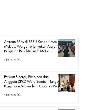
Stasiun Pengisian Bahan Bakar Umum (SPBU) di Kota
Kendari, Sulawesi Tenggara, khususnya di SPBU Teratai
kembali menjadi sorotan masyarakat. Antrean yang telah
berlangsung selama berbulan-bulan bahkan kerap antrian
panjang hingga ke badan jalan dan menjadi pemandangan
sehari-hari. Kondisi t
Antrean BBM di SPBU Kendari Makin
Meluas, Warga Pertanyakan Aturan
Pengisian Pertalite untuk Motor
“Tander”
2 jam yang lalu
Perkuat Sinergi, Pimpinan dan
Anggota DPRD Wajo Sambut Hangat
Kunjungan Silaturahmi Kapolres Wajo
yang Baru
7 jam yang lalu