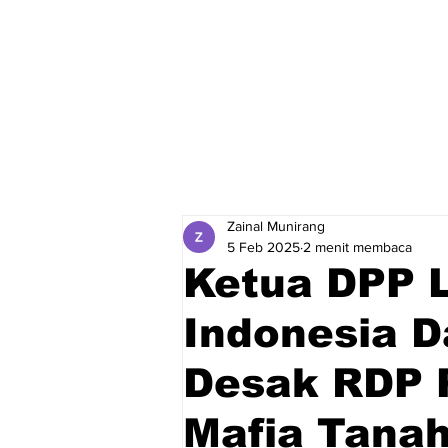
Zainal Munirang
5 Feb 2025
2 menit membaca
Ketua DPP
Indonesia D
Desak RDP 
Mafia Tana