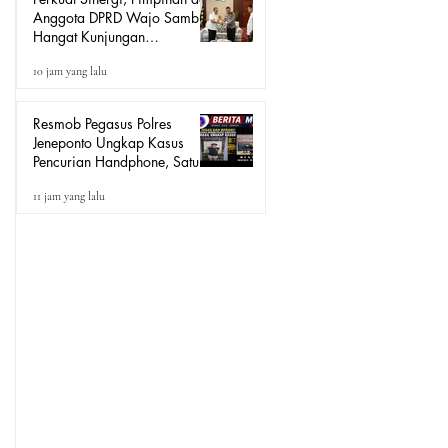
Anggota DPRD Wajo Sambut
Hangat Kunjungan
Silaturahmi Kapolres Wajo
10 jam yang lalu
yang Baru
Resmob Pegasus Polres
Jeneponto Ungkap Kasus
Pencurian Handphone, Satu
Terduga Pelaku Diamankan
11 jam yang lalu