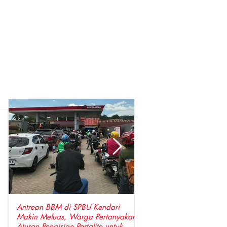
Antrean BBM di SPBU Kendari
Perkuat Sinergi, Pimpin
Makin Meluas, Warga Pertanyakan
Anggota DPRD Wajo Sa
Aturan Pengisian Pertalite untuk
Hangat Kunjungan Silat