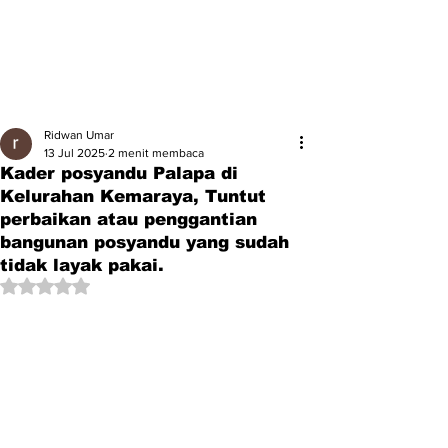
Ridwan Umar
13 Jul 2025
2 menit membaca
Kader posyandu Palapa di
Kelurahan Kemaraya, Tuntut
perbaikan atau penggantian
bangunan posyandu yang sudah
tidak layak pakai.
Dinilai NaN dari 5 bintang.