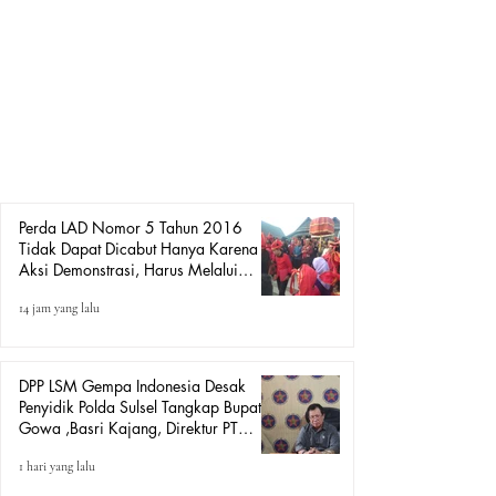
Mekanisme Hukum.
MEDIAGEMPAINDONESIA.COM. Gowa, 6 Agustus
2026 – Ketua DPP LSM Gempa Indonesia, Amiruddin
SH Karaeng Tinggi, menanggapi aksi demonstrasi yang
dilakukan oleh pihak Lembaga Adat Kerajaan Gowa di
depan Kantor DPRD Kabupaten Gowa yang menuntut
pencabutan Peraturan Daerah Kabupaten Gowa Nomor 5
Tahun 2016 tentang Lembaga Adat dan Budaya Daerah
(LAD). Amiruddin menyampai
Perda LAD Nomor 5 Tahun 2016
Tidak Dapat Dicabut Hanya Karena
Aksi Demonstrasi, Harus Melalui
Mekanisme Hukum.
14 jam yang lalu
DPP LSM Gempa Indonesia Desak
Penyidik Polda Sulsel Tangkap Bupati
Gowa ,Basri Kajang, Direktur PT
Urban Retail Internasional Terkait
1 hari yang lalu
Dugaan Korupsi.