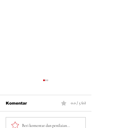
0.0 / 5 (0)
Komentar
DPP LSM Gempa
Penangkapan
Beri komentar dan penilaian...