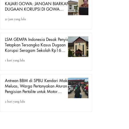
KAJARI GOWA: JANGAN BIARKAN
DUGAAN KORUPSI DI GOWA
HANYA DITONTON
21 jam yang lalu
LSM GEMPA Indonesia Desak Penyidik
Tetapkan Tersangka Kasus Dugaan
Korupsi Seragam Sekolah Rp16
Milyar, Yang Seret Diduga Sepasang
1 hari yang lalu
Kekasih
Antrean BBM di SPBU Kendari Makin
Meluas, Warga Pertanyakan Aturan
Pengisian Pertalite untuk Motor
“Tander”
2 hari yang lalu