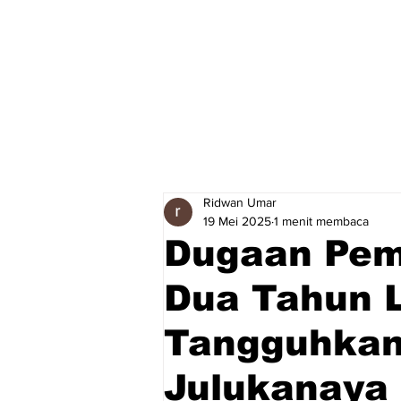
Ridwan Umar
19 Mei 2025
1 menit membaca
Dugaan Pem
Dua Tahun L
Tangguhkan
Julukanaya 