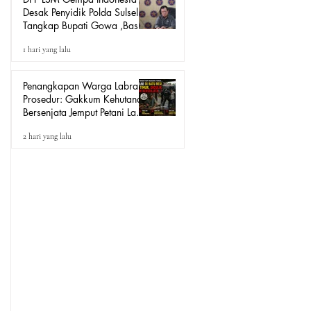
Desak Penyidik Polda Sulsel
Tangkap Bupati Gowa ,Basri
Kajang, Direktur PT Urban
1 hari yang lalu
Retail Internasional Terkait
Dugaan Korupsi.
Penangkapan Warga Labrak
Prosedur: Gakkum Kehutanan
Bersenjata Jemput Petani Lada
Loeha Raya Lutim, Ini Perintah
2 hari yang lalu
Siapa?