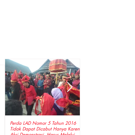
Perda LAD Nomor 5 Tahun 2016
DPP LSM Gempa Indones
Tidak Dapat Dicabut Hanya Karena
Penyidik Polda Sulsel Tangkap Bupati
Aksi Demonstrasi, Harus Melalui
Gowa ,Basri Kajang, Dir