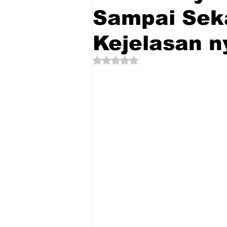
Sampai Sek
Kejelasan n
Dinilai NaN dari 5 bintang.