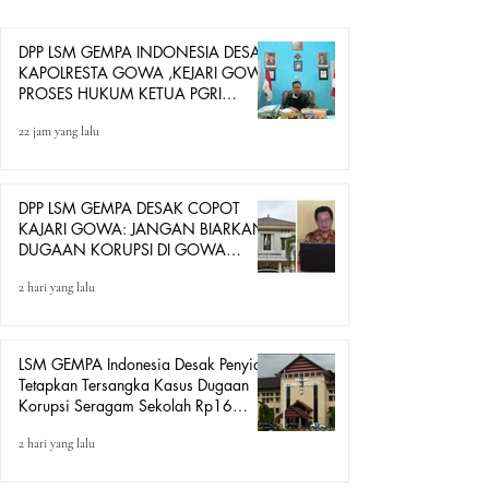
pengadaan sejumlah perlengkapan kepala sekolah yang
diduga
DPP LSM GEMPA INDONESIA DESAK
KAPOLRESTA GOWA ,KEJARI GOWA
PROSES HUKUM KETUA PGRI
GOWA DAN BENDAHARA PGRI
22 jam yang lalu
DIDUGA GUNAKAN JABATAN
UNTUK BERDAGANG
DPP LSM GEMPA DESAK COPOT
KAJARI GOWA: JANGAN BIARKAN
DUGAAN KORUPSI DI GOWA
HANYA DITONTON
2 hari yang lalu
LSM GEMPA Indonesia Desak Penyidik
Tetapkan Tersangka Kasus Dugaan
Korupsi Seragam Sekolah Rp16
Milyar, Yang Seret Diduga Sepasang
2 hari yang lalu
Kekasih