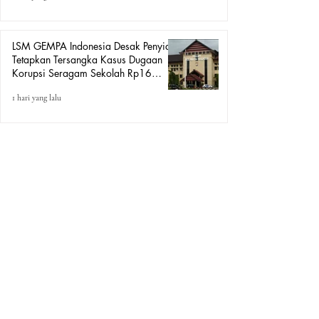
LSM GEMPA Indonesia Desak Penyidik
Tetapkan Tersangka Kasus Dugaan
Korupsi Seragam Sekolah Rp16
Milyar, Yang Seret Diduga Sepasang
1 hari yang lalu
Kekasih