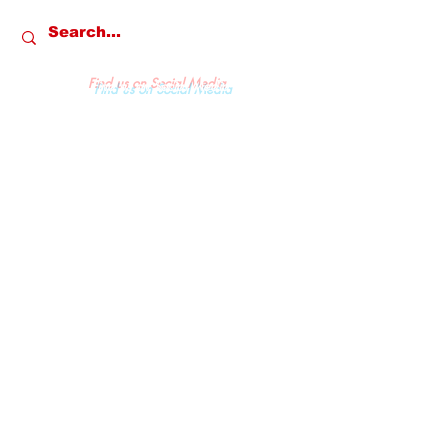
Find us on Social Media
REDAKSI
KONTAK
PRIVACY & POLICY
PEDOMAN MEDIA SIBER
© All Rights & Copywright owned by
PT. Media Gempa Indonesia - 2022.