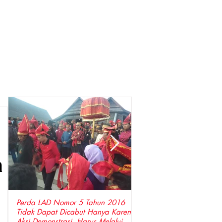
a
Perda LAD Nomor 5 Tahun 2016
DPP LSM Gempa Indones
Tidak Dapat Dicabut Hanya Karena
Penyidik Polda Sulsel Tangkap Bupati
Aksi Demonstrasi, Harus Melalui
Gowa ,Basri Kajang, Dir