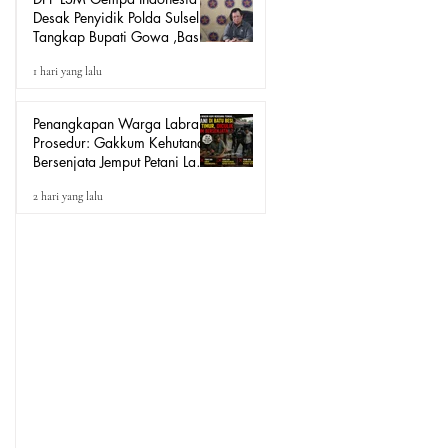
Desak Penyidik Polda Sulsel
Tangkap Bupati Gowa ,Basri
Kajang, Direktur PT Urban
1 hari yang lalu
Retail Internasional Terkait
Dugaan Korupsi.
Penangkapan Warga Labrak
Prosedur: Gakkum Kehutanan
Bersenjata Jemput Petani Lada
Loeha Raya Lutim, Ini Perintah
2 hari yang lalu
Siapa?