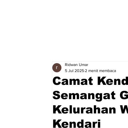
Ridwan Umar
5 Jul 2025
2 menit membaca
Camat Kenda
Semangat G
Kelurahan 
Kendari