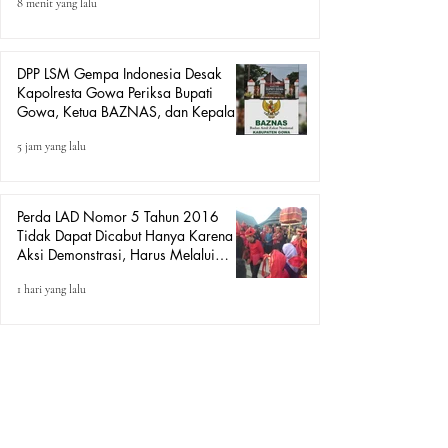
8 menit yang lalu
undangan, Bukan Aksi Demo.
DPP LSM Gempa Indonesia Desak
Kapolresta Gowa Periksa Bupati
Gowa, Ketua BAZNAS, dan Kepala
BKD Terkait Dugaan Pungutan
5 jam yang lalu
terhadap PNS, P3K, Pegawai BUMD,
dan Jamaah Haji
Perda LAD Nomor 5 Tahun 2016
Tidak Dapat Dicabut Hanya Karena
Aksi Demonstrasi, Harus Melalui
Mekanisme Hukum.
1 hari yang lalu