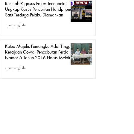
Resmob Pegasus Polres Jeneponto
Ungkap Kasus Pencurian Handphone,
Satu Terduga Pelaku Diamankan
2 jam yang lalu
Ketua Majelis Pemangku Adat Tinggi
Kerajaan Gowa: Pencabutan Perda
Nomor 5 Tahun 2016 Harus Melalui
Mekanisme Peraturan Perundang-
4 jam yang lalu
undangan, Bukan Aksi Demo.