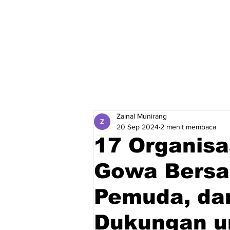
Zainal Munirang
20 Sep 2024
2 menit membaca
17 Organisa
Gowa Bersa
Pemuda, da
Dukungan u