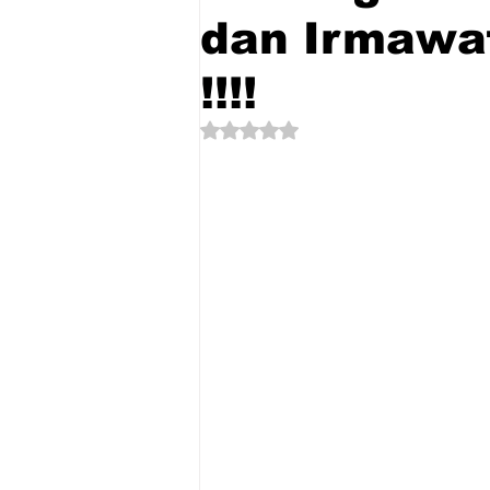
dan Irmawat
!!!!
Dinilai NaN dari 5 bintang.