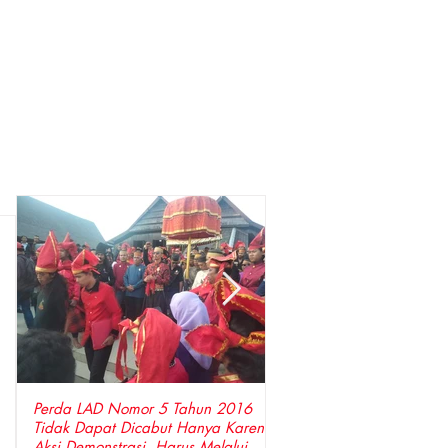
Perda LAD Nomor 5 Tahun 2016
DPP LSM Gempa Indones
Tidak Dapat Dicabut Hanya Karena
Penyidik Polda Sulsel Tangkap Bupati
Aksi Demonstrasi, Harus Melalui
Gowa ,Basri Kajang, Dir