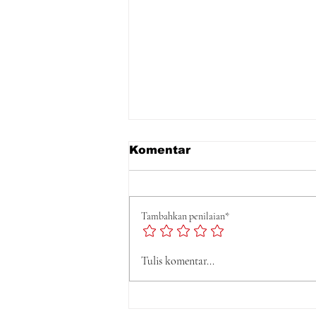
Komentar
Tambahkan penilaian*
Tulis komentar...
Perda LAD Nomor 5 Tah
2016 Tidak Dapat Dicab
Hanya Karena Aksi