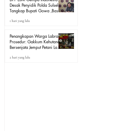
Desak Penyidik Polda Sulsel
Tangkap Bupati Gowa ,Basri
Kajang, Direktur PT Urban
1 hari yang lalu
Retail Internasional Terkait
Dugaan Korupsi.
Penangkapan Warga Labrak
Prosedur: Gakkum Kehutanan
Bersenjata Jemput Petani Lada
Loeha Raya Lutim, Ini Perintah
2 hari yang lalu
Siapa?