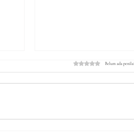
Dinilai 0 dari 5 bintang.
Belum ada penila
un
DPP LSM Gempa Indonesia
ut
Desak Penyidik Polda Sulsel
Tangkap Bupati Gowa ,Basri