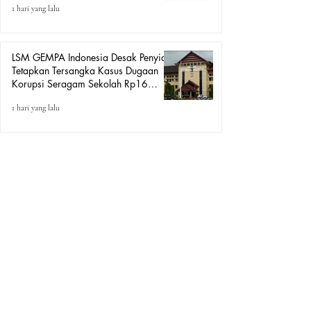
1 hari yang lalu
LSM GEMPA Indonesia Desak Penyidik
Tetapkan Tersangka Kasus Dugaan
Korupsi Seragam Sekolah Rp16
Milyar, Yang Seret Diduga Sepasang
1 hari yang lalu
Kekasih