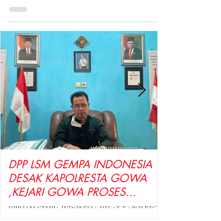
DPP LSM GEMPA INDONESIA
DESAK KAPOLRESTA GOWA
,KEJARI GOWA PROSES
HUKUM KETUA PGRI GOWA
DPP LSM GEMPA INDONESIA DESAK KAPOLRESTA
DAN BENDAHARA PGRI
GOWA ,KEJARI GOWA PROSES HUKUM KETUA