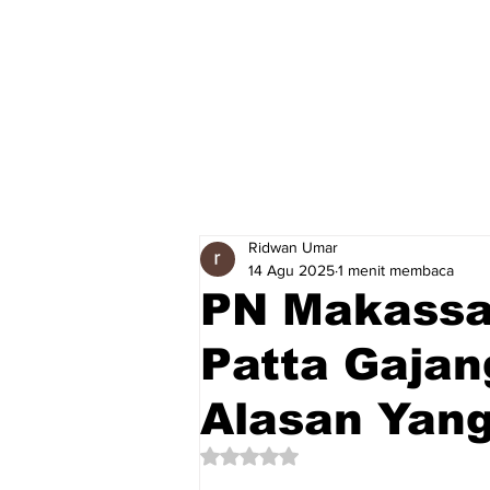
Ridwan Umar
14 Agu 2025
1 menit membaca
PN Makassa
Patta Gajan
Alasan Yang
Dinilai NaN dari 5 bintang.