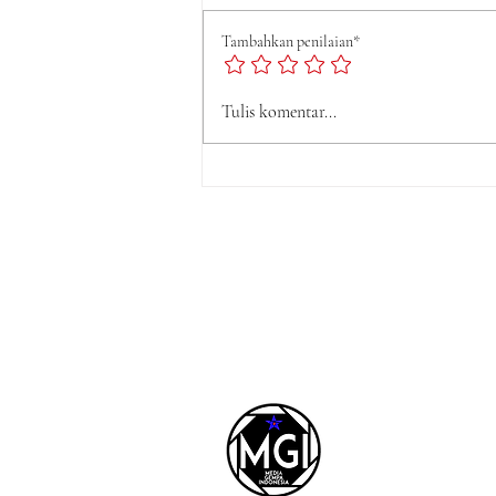
Tambahkan penilaian*
Tulis komentar...
Perda LAD Nomor 5 Tah
2016 Tidak Dapat Dicab
Hanya Karena Aksi
Demonstrasi, Harus Mela
Mekanisme Hukum.