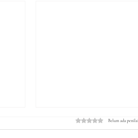
Dinilai 0 dari 5 bintang.
Belum ada penila