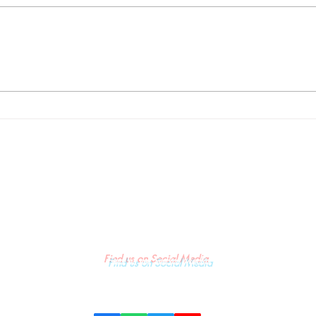
un
DPP LSM Gempa Indonesia
ut
Desak Penyidik Polda Sulsel
Tangkap Bupati Gowa ,Basri
lui
Kajang, Direktur PT Urban
Retail Internasional Terkait
Dugaan Korupsi.
Find us on Social Media