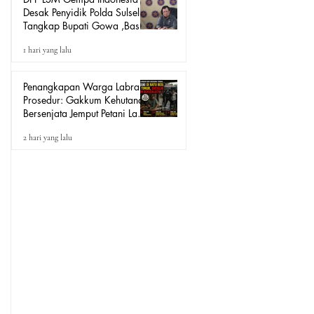
Desak Penyidik Polda Sulsel
Tangkap Bupati Gowa ,Basri
Kajang, Direktur PT Urban
1 hari yang lalu
Retail Internasional Terkait
Dugaan Korupsi.
Penangkapan Warga Labrak
Prosedur: Gakkum Kehutanan
Bersenjata Jemput Petani Lada
Loeha Raya Lutim, Ini Perintah
2 hari yang lalu
Siapa?