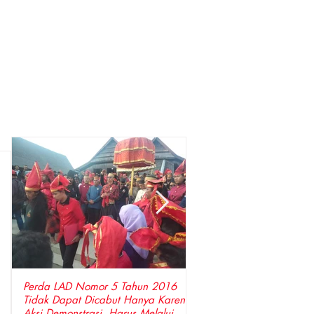
Perda LAD Nomor 5 Tahun 2016
DPP LSM Gempa Indones
Tidak Dapat Dicabut Hanya Karena
Penyidik Polda Sulsel Tangkap Bupati
Aksi Demonstrasi, Harus Melalui
Gowa ,Basri Kajang, Dir