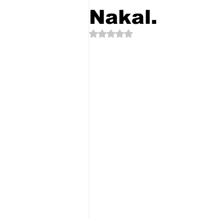
Nakal.
Dinilai NaN dari 5 bintang.