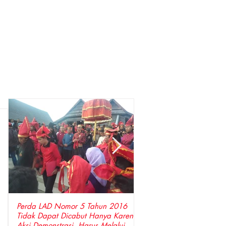
Perda LAD Nomor 5 Tahun 2016
DPP LSM Gempa Indones
Tidak Dapat Dicabut Hanya Karena
Penyidik Polda Sulsel Tangkap Bupati
Aksi Demonstrasi, Harus Melalui
Gowa ,Basri Kajang, Dir