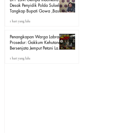
Desak Penyidik Polda Sulsel
Tangkap Bupati Gowa ,Basri
Kajang, Direktur PT Urban
1 hari yang lalu
Retail Internasional Terkait
Dugaan Korupsi.
Penangkapan Warga Labrak
Prosedur: Gakkum Kehutanan
Bersenjata Jemput Petani Lada
Loeha Raya Lutim, Ini Perintah
1 hari yang lalu
Siapa?