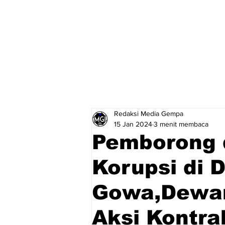
Redaksi Media Gempa
15 Jan 2024
3 menit membaca
Pemborong 
Korupsi di 
Gowa,Dewan
Aksi Kontra