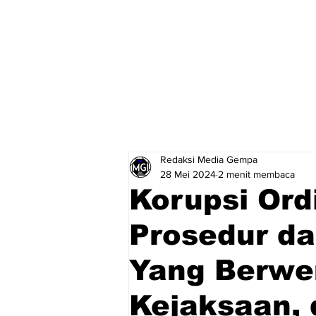
Redaksi Media Gempa
28 Mei 2024
2 menit membaca
Korupsi Ord
Prosedur d
Yang Berwen
Kejaksaan,