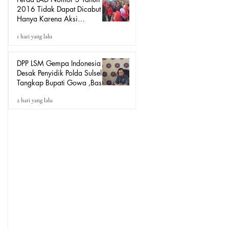
2016 Tidak Dapat Dicabut
Hanya Karena Aksi
Demonstrasi, Harus Melalui
1 hari yang lalu
Mekanisme Hukum.
DPP LSM Gempa Indonesia
Desak Penyidik Polda Sulsel
Tangkap Bupati Gowa ,Basri
Kajang, Direktur PT Urban
2 hari yang lalu
Retail Internasional Terkait
Dugaan Korupsi.