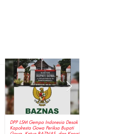
DPP LSM Gempa Indonesia Desak
Perda LAD Nomor 5 Tah
Kapolresta Gowa Periksa Bupati
Tidak Dapat Dicabut Hanya Karena
Gowa, Ketua BAZNAS, dan Kepala
Aksi Demonstrasi, Harus Melalui