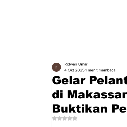
Ridwan Umar
4 Okt 2025
1 menit membaca
Gelar Pelan
di Makassa
Buktikan Pe
Dinilai NaN dari 5 bintang.