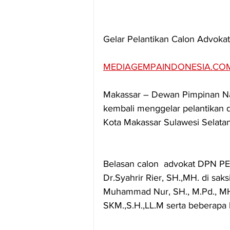
Gelar Pelantikan Calon Advoka
MEDIAGEMPAINDONESIA.CO
Makassar – Dewan Pimpinan Na
kembali menggelar pelantikan d
Kota Makassar Sulawesi Selata
Belasan calon  advokat DPN PER
Dr.Syahrir Rier, SH.,MH. di s
Muhammad Nur, SH., M.Pd., MH.
SKM.,S.H.,LL.M serta beberap