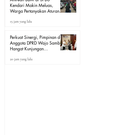
Kendari Makin Meluas,
Warga Pertanyakan Aturan
Pengisian Pertalite untuk Motor
15 jam yang lalu
“Tander”
Perkuat Sinergi, Pimpinan dan
Anggota DPRD Wajo Sambut
Hangat Kunjungan
Silaturahmi Kapolres Wajo
20 jam yang lalu
yang Baru