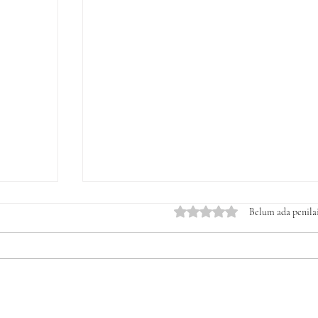
Dinilai 0 dari 5 bintang.
Belum ada penila