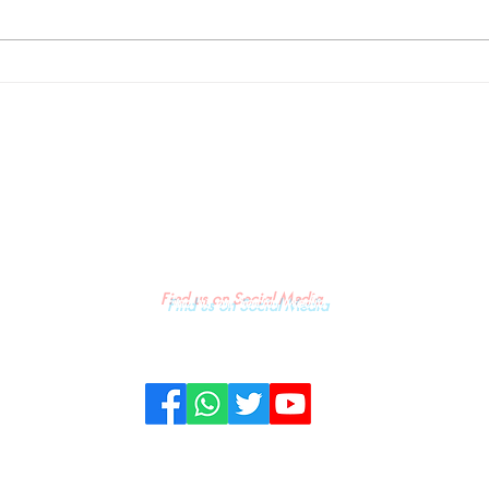
Desak
Antrean BBM di SPBU Kendari
angka
Makin Meluas, Warga
Pertanyakan Aturan Pengisian
ilyar,
Pertalite untuk Motor
sang
“Tander”
Find us on Social Media
KONTAK
PRIVACY & POLICY
PEDOMAN