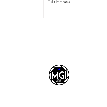
Tulis komentar...
LSM GEMPA Indonesia 
Penyidik Tetapkan Ters
Kasus Dugaan Korupsi
Seragam Sekolah Rp16 M
Yang Seret Diduga Sepa
Kekasih
REDAKSI