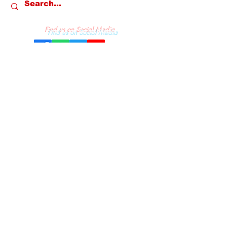
Find us on Social Media
REDAKSI
KONTAK
PRIVACY & POLICY
PEDOMAN MEDIA SIBER
© All Rights & Copywright owned by
PT. Media Gempa Indonesia - 2022.