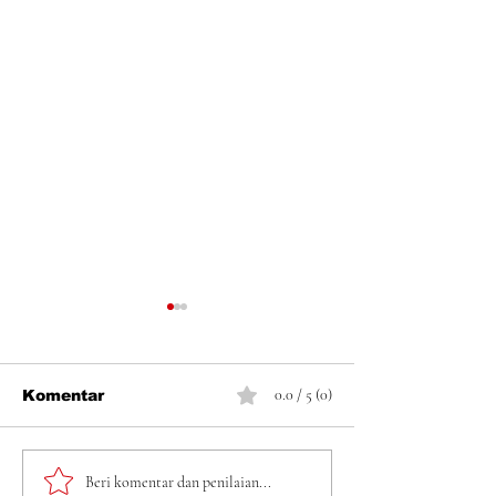
0.0 / 5 (0)
Komentar
Amiruddin SH Kareng
Falsafah Hid
Beri komentar dan penilaian...