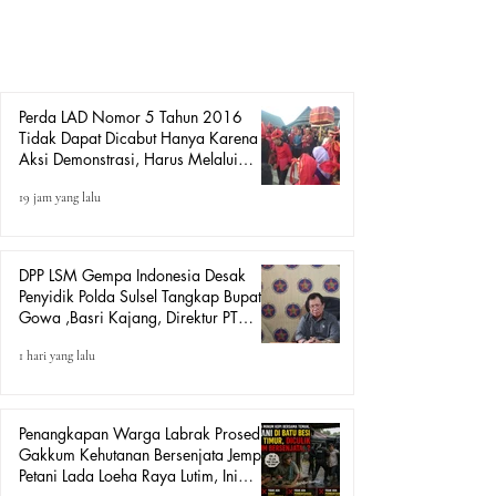
depan Kantor DPRD Kabupaten Gowa yang menuntut
pencabutan Peraturan Daerah Kabupaten Gowa Nomor 5
Tahun 2016 tentang Lembaga Adat dan Budaya Daerah
(LAD). Amiruddin menyampai
Perda LAD Nomor 5 Tahun 2016
Tidak Dapat Dicabut Hanya Karena
Aksi Demonstrasi, Harus Melalui
Mekanisme Hukum.
19 jam yang lalu
DPP LSM Gempa Indonesia Desak
Penyidik Polda Sulsel Tangkap Bupati
Gowa ,Basri Kajang, Direktur PT
Urban Retail Internasional Terkait
1 hari yang lalu
Dugaan Korupsi.
Penangkapan Warga Labrak Prosedur:
Gakkum Kehutanan Bersenjata Jemput
Petani Lada Loeha Raya Lutim, Ini