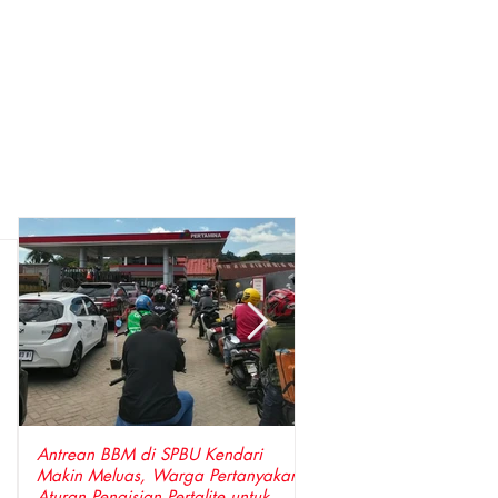
Antrean BBM di SPBU Kendari
Perkuat Sinergi, Pimpin
Makin Meluas, Warga Pertanyakan
Anggota DPRD Wajo Sa
Aturan Pengisian Pertalite untuk
Hangat Kunjungan Silat