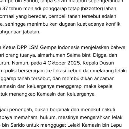
i Sampe bin Sarido, tanpa seizin maupun sepengetahuan 
 37 tahun menjadi penggarap tetap (bizzetter) lahan 
formasi yang beredar, pembeli tanah tersebut adalah 
a, sehingga menimbulkan dugaan kuat adanya konflik 
lahgunaan jabatan.
da Ketua DPP LSM Gempa Indonesia menjelaskan bahwa 
ari orang tuanya, almarhumah Saima binti Digga, dan 
emurun. Namun, pada 4 Oktober 2025, Kepala Dusun 
polisi berseragam ke lokasi kebun dan melarang lelaki 
nggarap tanah tersebut, dan membuktikan ancaman 
amasin dan keluarganya menggarap, maka kepala 
ntuk menangkap Kamasin dan keluarganya.
adi penengah, bukan berpihak dan menakut-nakuti 
mbaya memahami hukum, mestinya mengarahkan lelaki 
 bin Sarido untuk menggugat Lelaki Kamasin bin Lepu 