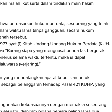
kan malah ikut serta dalam tindakan main hakim 
hwa berdasarkan hukum perdata, seseorang yang telah 
alam waktu lama tanpa gangguan, secara hukum 
anah tersebut.
 1977 ayat (1) Kitab Undang-Undang Hukum Perdata (KUH-
a “Barang siapa yang menguasai benda tak bergerak 
enerus selama waktu tertentu, maka ia dapat 
luwarsa (verjaring).”
sun yang mendatangkan aparat kepolisian untuk 
 sebagai pelanggaran terhadap Pasal 421 KUHP, yang 
lahgunakan kekuasaannya dengan memaksa seseorang 
 sesuatu, diancam pidana penjara paling lama dua 