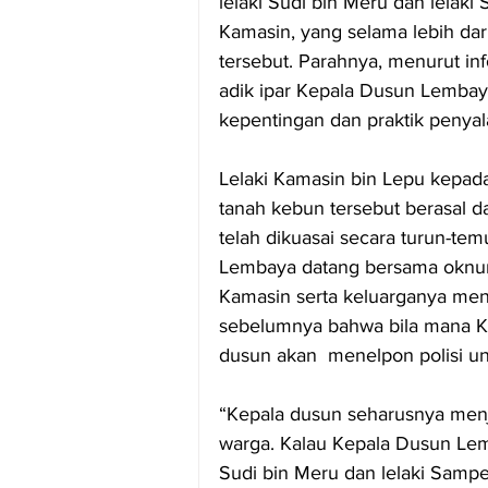
lelaki Sudi bin Meru dan lelak
Kamasin, yang selama lebih dari
tersebut. Parahnya, menurut in
adik ipar Kepala Dusun Lembay
kepentingan dan praktik penya
Lelaki Kamasin bin Lepu kepa
tanah kebun tersebut berasal d
telah dikuasai secara turun-t
Lembaya datang bersama oknum 
Kamasin serta keluarganya me
sebelumnya bahwa bila mana K
dusun akan  menelpon polisi u
“Kepala dusun seharusnya menj
warga. Kalau Kepala Dusun Le
Sudi bin Meru dan lelaki Sampe