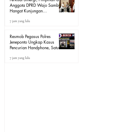
Anggota DPRD Wajo Sambut
Hangat Kunjungan
Silaturahmi Kapolres Wajo
7 jam yang lalu
yang Baru
Resmob Pegasus Polres
Jeneponto Ungkap Kasus
Pencurian Handphone, Satu
Terduga Pelaku Diamankan
7 jam yang lalu