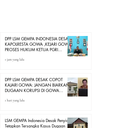
DPP LSM Gempa Indonesia, Amiruddin SH Karaeng
Tinggi, mendesak aparat penegak hukum Polres Gowa
atau Kejaksaan Negeri Kabupaten Gowa segera
memeriksa dan memproses secara hukum Ketua PGRI
dan Bendahara PGRI Kabupaten Gowa terkait dugaan
pengadaan sejumlah perlengkapan kepala sekolah yang
diduga
DPP LSM GEMPA INDONESIA DESAK
KAPOLRESTA GOWA ,KEJARI GOWA
PROSES HUKUM KETUA PGRI
GOWA DAN BENDAHARA PGRI
1 jam yang lalu
DIDUGA GUNAKAN JABATAN
UNTUK BERDAGANG
DPP LSM GEMPA DESAK COPOT
KAJARI GOWA: JANGAN BIARKAN
DUGAAN KORUPSI DI GOWA
HANYA DITONTON
1 hari yang lalu
LSM GEMPA Indonesia Desak Penyidik
Tetapkan Tersangka Kasus Dugaan