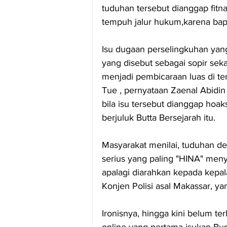
tuduhan tersebut dianggap fitn
tempuh jalur hukum,karena ba
Isu dugaan perselingkuhan ya
yang disebut sebagai sopir sekal
menjadi pembicaraan luas di t
Tue , pernyataan Zaenal Abidi
bila isu tersebut dianggap hoak
berjuluk Butta Bersejarah itu.
Masyarakat menilai, tuduhan d
serius yang paling "HINA" meny
apalagi diarahkan kepada kepal
Konjen Polisi asal Makassar, ya
Ironisnya, hingga kini belum t
online yang pertama isukan Bup