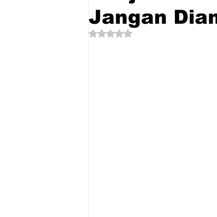
Jangan Dia
Dinilai NaN dari 5 bintang.