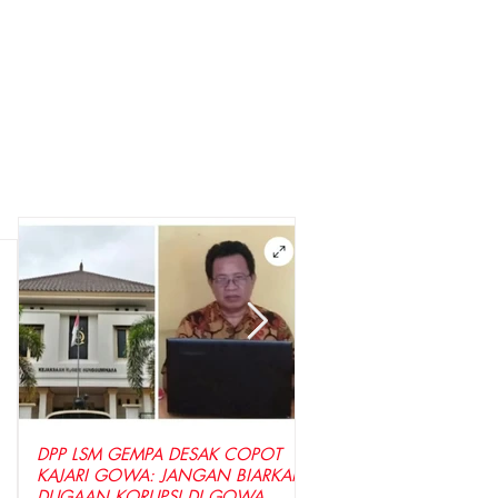
DPP LSM GEMPA DESAK COPOT
LSM GEMPA Indonesia D
KAJARI GOWA: JANGAN BIARKAN
Penyidik Tetapkan Tersa
DUGAAN KORUPSI DI GOWA
Dugaan Korupsi Seraga