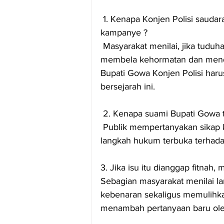
 1. Kenapa Konjen Polisi saudara kandung Bupati Gowa memilih diam tidak seperti saat 
kampanye ?
 Masyarakat menilai, jika tuduhan tersebut tidak benar, maka keluarga semestinya tampil 
membela kehormatan dan mend
Bupati Gowa Konjen Polisi har
bersejarah ini.
 2. Kenapa suami Bupati Gowa t
 Publik mempertanyakan sikap keluarga inti yang hingga kini belum terlihat mengambil 
langkah hukum terbuka terhada
3. Jika isu itu dianggap fitnah
Sebagian masyarakat menilai l
kebenaran sekaligus memulihka
menambah pertanyaan baru oleh