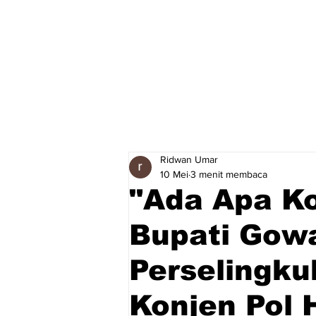
Ridwan Umar
10 Mei
3 menit membaca
"Ada Apa Ko
Bupati Gowa
Perselingku
Konjen Pol 