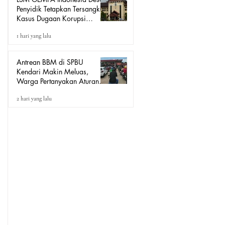
Penyidik Tetapkan Tersangka
Kasus Dugaan Korupsi
Seragam Sekolah Rp16
1 hari yang lalu
Milyar, Yang Seret Diduga
Sepasang Kekasih
Antrean BBM di SPBU
Kendari Makin Meluas,
Warga Pertanyakan Aturan
Pengisian Pertalite untuk Motor
2 hari yang lalu
“Tander”