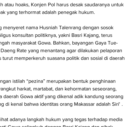
ah atau hoaks, Konjen Pol harus desak saudaranya untuk 
pak yang terhormat adalah penegak hukum.
ng menyeret nama Husniah Talenrang dengan sosok 
igus konsultan politiknya, yakni Basri Kajang, terus 
engah masyarakat Gowa. Bahkan, bayangan Gaya Tue-
n Daeng Rate yang menantang agar dilakukan pelaporan 
s turut memperkeruh suasana politik dan sosial di daerah 
engan istilah “pezina” merupakan bentuk penghinaan 
angkut harkat, martabat, dan kehormatan seseorang, 
a daerah Gowa aktif yang dikenal adik kandung seorang 
ng di kenal bahwa identitas orang Makassar adalah Siri' .
erlihat adanya langkah hukum yang tegas terhadap media 
ati Gowa selingkuh dengan Basri Kajang dan pihak-