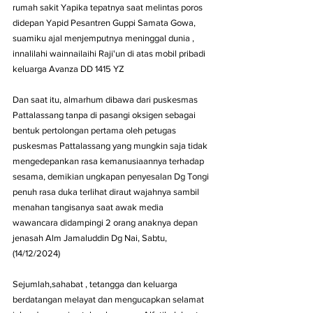
rumah sakit Yapika tepatnya saat melintas poros 
didepan Yapid Pesantren Guppi Samata Gowa, 
suamiku ajal menjemputnya meninggal dunia , 
innalilahi wainnailaihi Raji'un di atas mobil pribadi 
keluarga Avanza DD 1415 YZ 
Dan saat itu, almarhum dibawa dari puskesmas 
Pattalassang tanpa di pasangi oksigen sebagai 
bentuk pertolongan pertama oleh petugas 
puskesmas Pattalassang yang mungkin saja tidak 
mengedepankan rasa kemanusiaannya terhadap 
sesama, demikian ungkapan penyesalan Dg Tongi 
penuh rasa duka terlihat diraut wajahnya sambil 
menahan tangisanya saat awak media 
wawancara didampingi 2 orang anaknya depan 
jenasah Alm Jamaluddin Dg Nai, Sabtu,
(14/12/2024)
Sejumlah,sahabat , tetangga dan keluarga 
berdatangan melayat dan mengucapkan selamat 