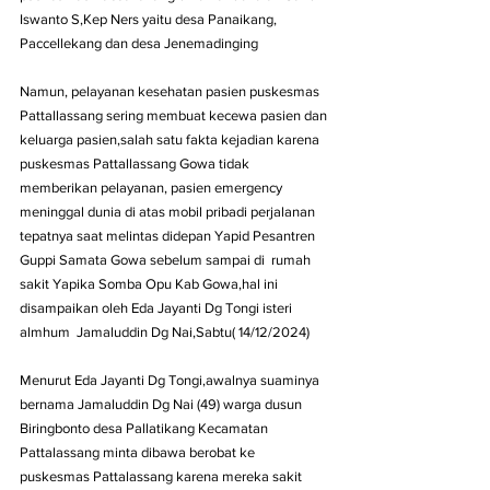
Iswanto S,Kep Ners yaitu desa Panaikang, 
Paccellekang dan desa Jenemadinging
Namun, pelayanan kesehatan pasien puskesmas 
Pattallassang sering membuat kecewa pasien dan 
keluarga pasien,salah satu fakta kejadian karena 
puskesmas Pattallassang Gowa tidak 
memberikan pelayanan, pasien emergency 
meninggal dunia di atas mobil pribadi perjalanan   
tepatnya saat melintas didepan Yapid Pesantren 
Guppi Samata Gowa sebelum sampai di  rumah 
sakit Yapika Somba Opu Kab Gowa,hal ini 
disampaikan oleh Eda Jayanti Dg Tongi isteri 
almhum  Jamaluddin Dg Nai,Sabtu( 14/12/2024)
Menurut Eda Jayanti Dg Tongi,awalnya suaminya 
bernama Jamaluddin Dg Nai (49) warga dusun 
Biringbonto desa Pallatikang Kecamatan 
Pattalassang minta dibawa berobat ke 
puskesmas Pattalassang karena mereka sakit 