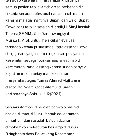
terhadap kesehatan masyarakat khususnya 
semua pasien tapi bila tidak bisa berbenah diri 
bekerja secara profesional dan amanah maka 
kami minta agar nantinya Bupati dan wakil Bupati 
Gowa baru terpilih setelah dilantik,Hj SittyHusniah 
Talenra,SE MM,. & Ir. Darmawangsyah 
Muin,ST,.M.SI, untuk melakukan evaluasi 
terhadap kepala puskesmas Pattalassang Gowa 
dan jajarannya guna meningkatkan pelayanan 
kesehatan sebagai puskesmas rawat inap di 
kecamatan Pattallassang karena sudah banyak 
kejadian terkait pelayanan kesehatan 
masyarakat,tegas Tomas Ahmad Muji biasa 
disapa Dg Ngeran,saat ditemui dirumah 
kediamannya Sabtu ( 14)12)2024)
Sesuai informasi diperoleh,bahwa almarh di 
shalati di masjid Nurul Jannah dekat rumah 
almarhum dan sesudah ba'dah dzuhur 
dimakamkan pekeburan keluarga di dusun 
Biringbonto desa Pallatikang Kecamatan 