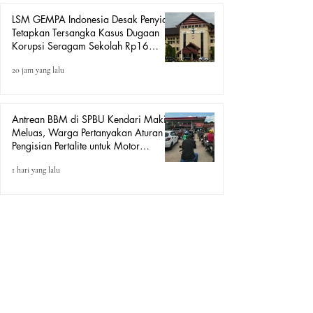
LSM GEMPA Indonesia Desak Penyidik
Tetapkan Tersangka Kasus Dugaan
Korupsi Seragam Sekolah Rp16
Milyar, Yang Seret Diduga Sepasang
20 jam yang lalu
Kekasih
Antrean BBM di SPBU Kendari Makin
Meluas, Warga Pertanyakan Aturan
Pengisian Pertalite untuk Motor
“Tander”
1 hari yang lalu