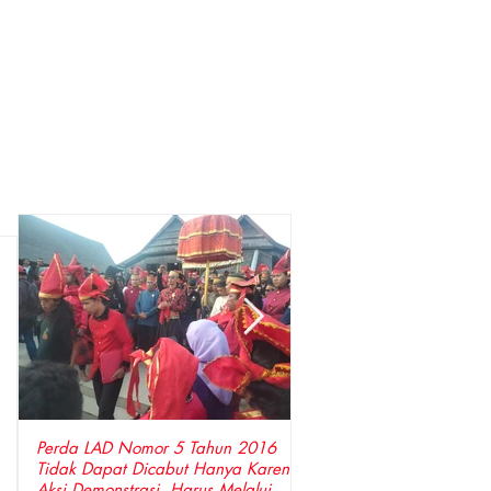
Perda LAD Nomor 5 Tahun 2016
DPP LSM Gempa Indones
Tidak Dapat Dicabut Hanya Karena
Penyidik Polda Sulsel Tangkap Bupati
Aksi Demonstrasi, Harus Melalui
Gowa ,Basri Kajang, Dir