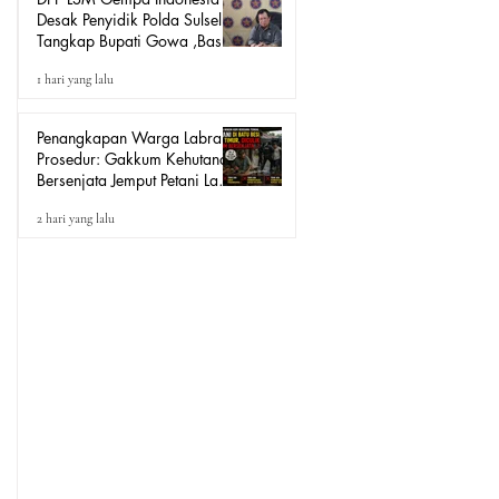
Desak Penyidik Polda Sulsel
Tangkap Bupati Gowa ,Basri
Kajang, Direktur PT Urban
1 hari yang lalu
Retail Internasional Terkait
Dugaan Korupsi.
Penangkapan Warga Labrak
Prosedur: Gakkum Kehutanan
Bersenjata Jemput Petani Lada
Loeha Raya Lutim, Ini Perintah
2 hari yang lalu
Siapa?