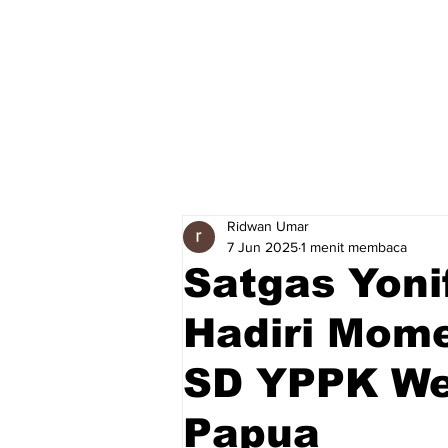
Ridwan Umar
7 Jun 2025
1 menit membaca
Satgas Yoni
Hadiri Mome
SD YPPK We
Papua