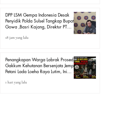
DPP LSM Gempa Indonesia Desak
Penyidik Polda Sulsel Tangkap Bupati
Gowa ,Basri Kajang, Direktur PT
Urban Retail Internasional Terkait
18 jam yang lalu
Dugaan Korupsi.
Penangkapan Warga Labrak Prosedur:
Gakkum Kehutanan Bersenjata Jemput
Petani Lada Loeha Raya Lutim, Ini
Perintah Siapa?
1 hari yang lalu