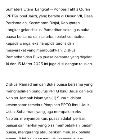
Sumatera Utara  Langkat -- Ponpes Tahfiz Quran 
(PPTQ) Ibnul Jauzi, yang berada di Dusun VII, Desa 
Perdamaian, Kecamatan Binjai, Kabupaten 
Langkat gelar diskusi Ramadhan sekaligus buka 
puasa bersama dan salurkan paket sembako 
kepada warga, eks narapida teroris dan 
masyarakat yang membutuhkan. Diskusi 
Ramadhan dan Buka puasa bersama yang digelar 
14 dan 15 Maret 2025 ini juga diisi dengan tausiah. 
Diskusi Ramadhan dan Buka puasa bersama yang 
menghadirkan pengurus PPTQ Ibnul Jauzi dan eks 
Napiter Jemaah Islamiyah (JI) Sumut, dalam 
kesempatan tersebut Pimpinan PPTQ Ibnul Jauzi, 
Ustaz Suharman, yang juga merupakan eks 
Napiter, menyampaikan, puasa adalah perisai, 
perisai dari hal-hal yang bisa membatalkan ibadah 
puasa, mengurangi atau bahkan merusak pahala 
puasa.  "Hal-hal yang perlu diwaspadai di era 