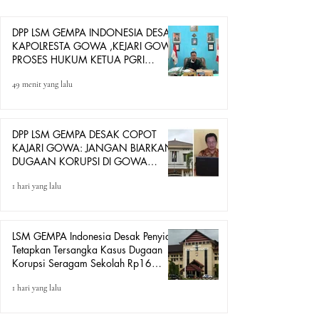
pengadaan sejumlah perlengkapan kepala sekolah yang
diduga
DPP LSM GEMPA INDONESIA DESAK
KAPOLRESTA GOWA ,KEJARI GOWA
PROSES HUKUM KETUA PGRI
GOWA DAN BENDAHARA PGRI
49 menit yang lalu
DIDUGA GUNAKAN JABATAN
UNTUK BERDAGANG
DPP LSM GEMPA DESAK COPOT
KAJARI GOWA: JANGAN BIARKAN
DUGAAN KORUPSI DI GOWA
HANYA DITONTON
1 hari yang lalu
LSM GEMPA Indonesia Desak Penyidik
Tetapkan Tersangka Kasus Dugaan
Korupsi Seragam Sekolah Rp16
Milyar, Yang Seret Diduga Sepasang
1 hari yang lalu
Kekasih