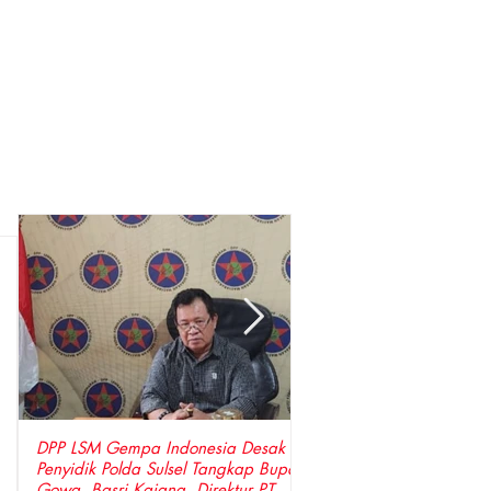
DPP LSM Gempa Indonesia Desak
Penangkapan Warga La
Penyidik Polda Sulsel Tangkap Bupati
Prosedur: Gakkum Kehu
Gowa ,Basri Kajang, Direktur PT
Bersenjata Jemput Petan