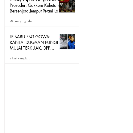
Prosedur: Gakkum Kehutanan
Bersenjata Jemput Petani Lada
Loeha Raya Lutim, Ini Perintah
18 jam yang lalu
Siapa?
LP BARU PBG GOWA:
RANTAI DUGAAN PUNGLI
MULAI TERKUAK, DPP
GEMPA INDONESIA DESAK
1 hari yang lalu
POLRESTA BONGKAR
SEMUA PIHAK!