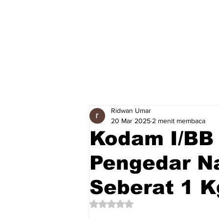
Ridwan Umar
20 Mar 2025
2 menit membaca
Kodam I/BB
Pengedar N
Seberat 1 K
Dinilai NaN dari 5 bintang.