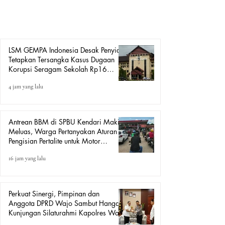
meningkatkan status perkara dugaan korupsi pengadaan
baju seragam sekolah Tahun Anggaran 2025 senilai
sekitar Rp16 miliar ke tahap penetapan tersangka apabila
alat
LSM GEMPA Indonesia Desak Penyidik
Tetapkan Tersangka Kasus Dugaan
Korupsi Seragam Sekolah Rp16
Milyar, Yang Seret Diduga Sepasang
4 jam yang lalu
Kekasih
Antrean BBM di SPBU Kendari Makin
Meluas, Warga Pertanyakan Aturan
Pengisian Pertalite untuk Motor
“Tander”
16 jam yang lalu
Perkuat Sinergi, Pimpinan dan
Anggota DPRD Wajo Sambut Hangat
Kunjungan Silaturahmi Kapolres Wajo
yang Baru