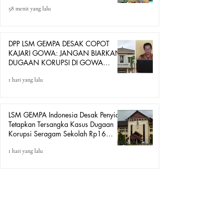
GOWA DAN BENDAHARA PGRI
58 menit yang lalu
DIDUGA GUNAKAN JABATAN
UNTUK BERDAGANG
DPP LSM GEMPA DESAK COPOT
KAJARI GOWA: JANGAN BIARKAN
DUGAAN KORUPSI DI GOWA
HANYA DITONTON
1 hari yang lalu
LSM GEMPA Indonesia Desak Penyidik
Tetapkan Tersangka Kasus Dugaan
Korupsi Seragam Sekolah Rp16
Milyar, Yang Seret Diduga Sepasang
1 hari yang lalu
Kekasih