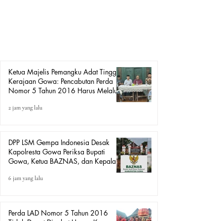
Kerajaan Gowa, Andi Bau Malik, memimpin pertemuan
yang berlangsung di Rumah Makan Wong Solo pada
Kamis (6/8/2026). Pertemuan tersebut dihadiri keluarga
besar Kerajaan Gowa, unsur Bate Salapang, Gallarang
serta H. Andi Hasanuddin Abe Karae
Ketua Majelis Pemangku Adat Tinggi
Kerajaan Gowa: Pencabutan Perda
Nomor 5 Tahun 2016 Harus Melalui
Mekanisme Peraturan Perundang-
2 jam yang lalu
undangan, Bukan Aksi Demo.
DPP LSM Gempa Indonesia Desak
Kapolresta Gowa Periksa Bupati
Gowa, Ketua BAZNAS, dan Kepala
BKD Terkait Dugaan Pungutan
6 jam yang lalu
terhadap PNS, P3K, Pegawai BUMD,
dan Jamaah Haji
Perda LAD Nomor 5 Tahun 2016