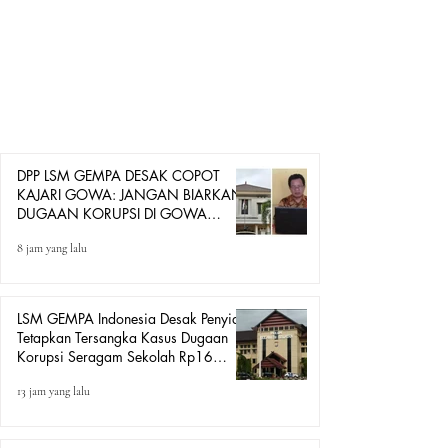
Tinggi, mendesak Jaksa Agung Republik Indonesia dan
pimpinan Kejaksaan Tinggi Sulawesi Selatan
mengevaluasi sekaligus mencopot Kepala Kejaksaan
Negeri (Kajari) Kabupaten Gowa diduga tidak
menjalankan fungsi penegakan hukum secara optimal
dalam merespons berbagai dugaan tindak pidana korupsi
di Kabupaten
DPP LSM GEMPA DESAK COPOT
KAJARI GOWA: JANGAN BIARKAN
DUGAAN KORUPSI DI GOWA
HANYA DITONTON
8 jam yang lalu
LSM GEMPA Indonesia Desak Penyidik
Tetapkan Tersangka Kasus Dugaan
Korupsi Seragam Sekolah Rp16
Milyar, Yang Seret Diduga Sepasang
13 jam yang lalu
Kekasih