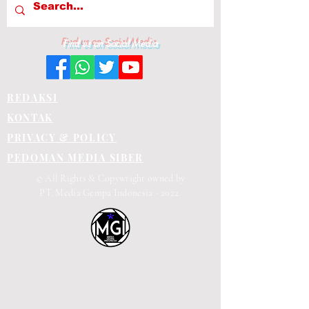
Find us on Social Media
REDAKSI
KONTAK
PRIVACY & POLICY
PEDOMAN MEDIA SIBER
© All Rights & Copywright owned by
PT. Media Gempa Indonesia - 2022.