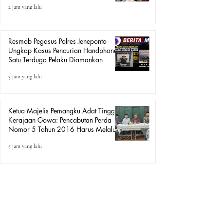
2 jam yang lalu
Resmob Pegasus Polres Jeneponto
Ungkap Kasus Pencurian Handphone,
Satu Terduga Pelaku Diamankan
3 jam yang lalu
Ketua Majelis Pemangku Adat Tinggi
Kerajaan Gowa: Pencabutan Perda
Nomor 5 Tahun 2016 Harus Melalui
Mekanisme Peraturan Perundang-
5 jam yang lalu
undangan, Bukan Aksi Demo.