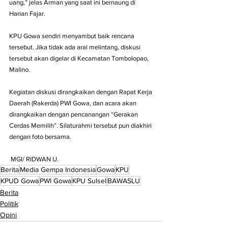
uang,” jelas Arman yang saat ini bernaung di 
Harian Fajar.
KPU Gowa sendiri menyambut baik rencana 
tersebut. Jika tidak ada aral melintang, diskusi 
tersebut akan digelar di Kecamatan Tombolopao, 
Malino.
Kegiatan diskusi dirangkaikan dengan Rapat Kerja 
Daerah (Rakerda) PWI Gowa, dan acara akan 
dirangkaikan dengan pencanangan “Gerakan 
Cerdas Memilih”. Silaturahmi tersebut pun diakhiri 
dengan foto bersama.
 MGI/ RIDWAN U.
Berita
Media Gempa Indonesia
Gowa
KPU
KPUD Gowa
PWI Gowa
KPU Sulsel
BAWASLU
Berita
Politik
Opini