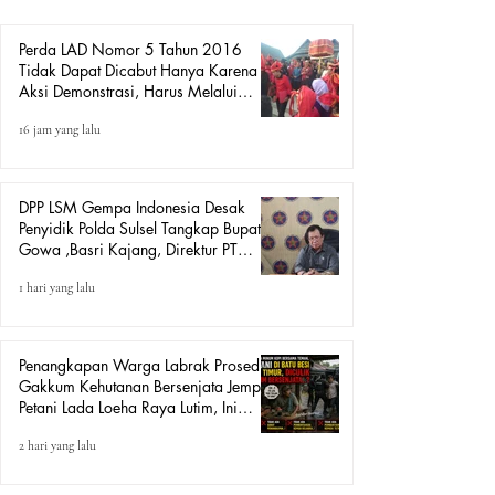
(LAD). Amiruddin menyampai
Perda LAD Nomor 5 Tahun 2016
Tidak Dapat Dicabut Hanya Karena
Aksi Demonstrasi, Harus Melalui
Mekanisme Hukum.
16 jam yang lalu
DPP LSM Gempa Indonesia Desak
Penyidik Polda Sulsel Tangkap Bupati
Gowa ,Basri Kajang, Direktur PT
Urban Retail Internasional Terkait
1 hari yang lalu
Dugaan Korupsi.
Penangkapan Warga Labrak Prosedur:
Gakkum Kehutanan Bersenjata Jemput
Petani Lada Loeha Raya Lutim, Ini
Perintah Siapa?
2 hari yang lalu