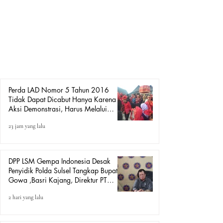
MEDIAGEMPAINDONESIA.COM. Gowa, 6 Agustus
2026 – Ketua DPP LSM Gempa Indonesia, Amiruddin
SH Karaeng Tinggi, menanggapi aksi demonstrasi yang
dilakukan oleh pihak Lembaga Adat Kerajaan Gowa di
depan Kantor DPRD Kabupaten Gowa yang menuntut
pencabutan Peraturan Daerah Kabupaten Gowa Nomor 5
Tahun 2016 tentang Lembaga Adat dan Budaya Daerah
(LAD). Amiruddin menyampai
Perda LAD Nomor 5 Tahun 2016
Tidak Dapat Dicabut Hanya Karena
Aksi Demonstrasi, Harus Melalui
Mekanisme Hukum.
23 jam yang lalu
DPP LSM Gempa Indonesia Desak
Penyidik Polda Sulsel Tangkap Bupati
Gowa ,Basri Kajang, Direktur PT
Urban Retail Internasional Terkait
2 hari yang lalu
Dugaan Korupsi.