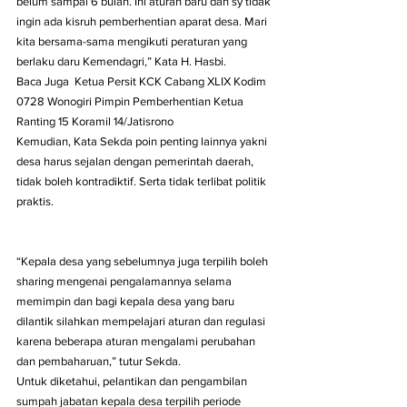
belum sampai 6 bulan. Ini aturan baru dan sy tidak 
ingin ada kisruh pemberhentian aparat desa. Mari 
kita bersama-sama mengikuti peraturan yang 
berlaku daru Kemendagri,” Kata H. Hasbi.
Baca Juga  Ketua Persit KCK Cabang XLIX Kodim 
0728 Wonogiri Pimpin Pemberhentian Ketua 
Ranting 15 Koramil 14/Jatisrono
Kemudian, Kata Sekda poin penting lainnya yakni 
desa harus sejalan dengan pemerintah daerah, 
tidak boleh kontradiktif. Serta tidak terlibat politik 
praktis.
“Kepala desa yang sebelumnya juga terpilih boleh 
sharing mengenai pengalamannya selama 
memimpin dan bagi kepala desa yang baru 
dilantik silahkan mempelajari aturan dan regulasi 
karena beberapa aturan mengalami perubahan 
dan pembaharuan,” tutur Sekda.
Untuk diketahui, pelantikan dan pengambilan 
sumpah jabatan kepala desa terpilih periode 