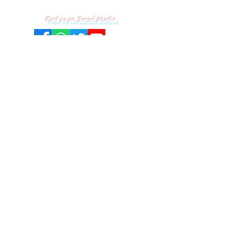
Find us on Social Media
REDAKSI
KONTAK
PRIVACY & POLICY
PEDOMAN MEDIA SIBER
© All Rights & Copywright owned by
PT. Media Gempa Indonesia - 2022.