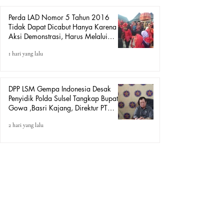
Perda LAD Nomor 5 Tahun 2016
Tidak Dapat Dicabut Hanya Karena
Aksi Demonstrasi, Harus Melalui
Mekanisme Hukum.
1 hari yang lalu
DPP LSM Gempa Indonesia Desak
Penyidik Polda Sulsel Tangkap Bupati
Gowa ,Basri Kajang, Direktur PT
Urban Retail Internasional Terkait
2 hari yang lalu
Dugaan Korupsi.