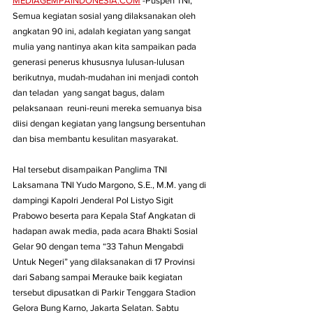
MEDIAGEMPAINDONESIA.COM
 -Puspen TNI, 
Semua kegiatan sosial yang dilaksanakan oleh 
angkatan 90 ini, adalah kegiatan yang sangat 
mulia yang nantinya akan kita sampaikan pada 
generasi penerus khususnya lulusan-lulusan 
berikutnya, mudah-mudahan ini menjadi contoh 
dan teladan  yang sangat bagus, dalam 
pelaksanaan  reuni-reuni mereka semuanya bisa 
diisi dengan kegiatan yang langsung bersentuhan 
dan bisa membantu kesulitan masyarakat.
Hal tersebut disampaikan Panglima TNI 
Laksamana TNI Yudo Margono, S.E., M.M. yang di 
dampingi Kapolri Jenderal Pol Listyo Sigit 
Prabowo beserta para Kepala Staf Angkatan di 
hadapan awak media, pada acara Bhakti Sosial 
Gelar 90 dengan tema “33 Tahun Mengabdi 
Untuk Negeri” yang dilaksanakan di 17 Provinsi 
dari Sabang sampai Merauke baik kegiatan 
tersebut dipusatkan di Parkir Tenggara Stadion 
Gelora Bung Karno, Jakarta Selatan. Sabtu 