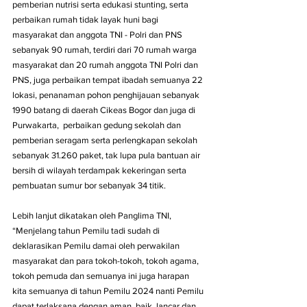
pemberian nutrisi serta edukasi stunting, serta 
perbaikan rumah tidak layak huni bagi 
masyarakat dan anggota TNI - Polri dan PNS 
sebanyak 90 rumah, terdiri dari 70 rumah warga 
masyarakat dan 20 rumah anggota TNI Polri dan 
PNS, juga perbaikan tempat ibadah semuanya 22 
lokasi, penanaman pohon penghijauan sebanyak 
1990 batang di daerah Cikeas Bogor dan juga di 
Purwakarta,  perbaikan gedung sekolah dan 
pemberian seragam serta perlengkapan sekolah 
sebanyak 31.260 paket, tak lupa pula bantuan air 
bersih di wilayah terdampak kekeringan serta 
pembuatan sumur bor sebanyak 34 titik.
Lebih lanjut dikatakan oleh Panglima TNI, 
“Menjelang tahun Pemilu tadi sudah di 
deklarasikan Pemilu damai oleh perwakilan 
masyarakat dan para tokoh-tokoh, tokoh agama, 
tokoh pemuda dan semuanya ini juga harapan 
kita semuanya di tahun Pemilu 2024 nanti Pemilu 
dapat terlaksana dengan aman, baik, lancar dan 