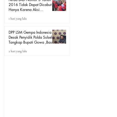
2016 Tidak Dapat Dicabut
Hanya Karena Aksi
Demonstrasi, Harus Melalui
1 hari yang lalu
Mekanisme Hukum.
DPP LSM Gempa Indonesia
Desak Penyidik Polda Sulsel
Tangkap Bupati Gowa ,Basri
Kajang, Direktur PT Urban
2 hari yang lalu
Retail Internasional Terkait
Dugaan Korupsi.