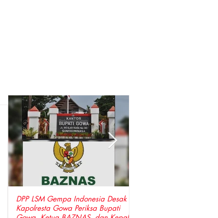
DPP LSM Gempa Indonesia Desak
Perda LAD Nomor 5 Tah
Kapolresta Gowa Periksa Bupati
Tidak Dapat Dicabut Hanya Karena
Gowa, Ketua BAZNAS, dan Kepala
Aksi Demonstrasi, Harus Melalui