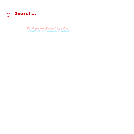
Find us on Social Media
REDAKSI
KONTAK
PRIVACY & POLICY
PEDOMAN MEDIA SIBER
© All Rights & Copywright owned by
PT. Media Gempa Indonesia - 2022.