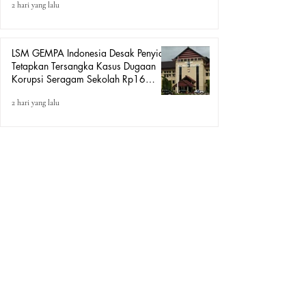
2 hari yang lalu
LSM GEMPA Indonesia Desak Penyidik
Tetapkan Tersangka Kasus Dugaan
Korupsi Seragam Sekolah Rp16
Milyar, Yang Seret Diduga Sepasang
2 hari yang lalu
Kekasih