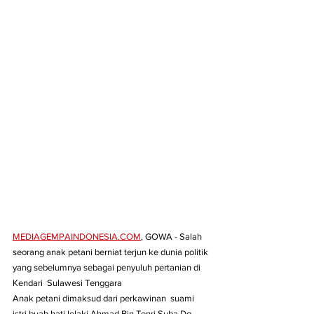
MEDIAGEMPAINDONESIA.COM
, GOWA - Salah 
seorang anak petani berniat terjun ke dunia politik 
yang sebelumnya sebagai penyuluh pertanian di 
Kendari  Sulawesi Tenggara 
Anak petani dimaksud dari perkawinan  suami 
istri buah hati lelaki Ahmad Bin Tenri Suba Dg 