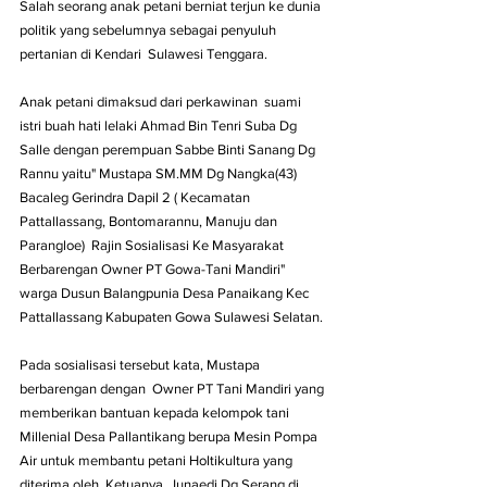
Salah seorang anak petani berniat terjun ke dunia 
politik yang sebelumnya sebagai penyuluh 
pertanian di Kendari  Sulawesi Tenggara.
Anak petani dimaksud dari perkawinan  suami 
istri buah hati lelaki Ahmad Bin Tenri Suba Dg 
Salle dengan perempuan Sabbe Binti Sanang Dg 
Rannu yaitu" Mustapa SM.MM Dg Nangka(43) 
Bacaleg Gerindra Dapil 2 ( Kecamatan 
Pattallassang, Bontomarannu, Manuju dan 
Parangloe)  Rajin Sosialisasi Ke Masyarakat 
Berbarengan Owner PT Gowa-Tani Mandiri" 
warga Dusun Balangpunia Desa Panaikang Kec 
Pattallassang Kabupaten Gowa Sulawesi Selatan.
Pada sosialisasi tersebut kata, Mustapa 
berbarengan dengan  Owner PT Tani Mandiri yang 
memberikan bantuan kepada kelompok tani 
Millenial Desa Pallantikang berupa Mesin Pompa 
Air untuk membantu petani Holtikultura yang 
diterima oleh  Ketuanya  Junaedi Dg Serang di 