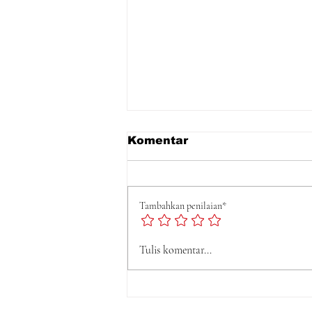
Komentar
Tambahkan penilaian*
Tulis komentar...
Partai Loyalis HM Soeha
Parsindo Konsolidasi
Pemutakhiran Data KPU
Menuju Pemilu 2029.