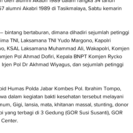
n oleh alumni Akabri 1989 dalam rangka 34 tahun 
67 alumni Akabri 1989 di Tasikmalaya, Sabtu kemarin 
– bintang bertaburan, dimana dihadiri sejumlah petinggi 
lima TNI, Laksamana TNI Yudo Margono, Kapolri 
bowo, KSAL Laksamana Muhammad Ali, Wakapolri, Komjen 
omjen Pol Ahmad Dofiri, Kepala BNPT Komjen Rycko 
 Irjen Pol Dr Akhmad Wiyagus, dan sejumlah petinggi 
bid Humas Polda Jabar Kombes Pol. Ibrahim Tompo, 
a dalam kegiatan bakti kesehatan tersebut melayani 
m, Gigi, lansia, mata, khitanan massal, stunting, donor 
rapi yang terbagi di 3 Gedung (GOR Susi Susanti), GOR 
 Center.