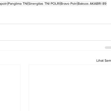
polri
Panglima TNI
Sinergitas TNI POLRI
Bravo Polri
Baksos AKABRI 89
Lihat Se