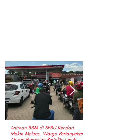
Antrean BBM di SPBU Kendari
Perkuat Sinergi, Pimpin
Makin Meluas, Warga Pertanyakan
Anggota DPRD Wajo Sa
Aturan Pengisian Pertalite untuk
Hangat Kunjungan Silat