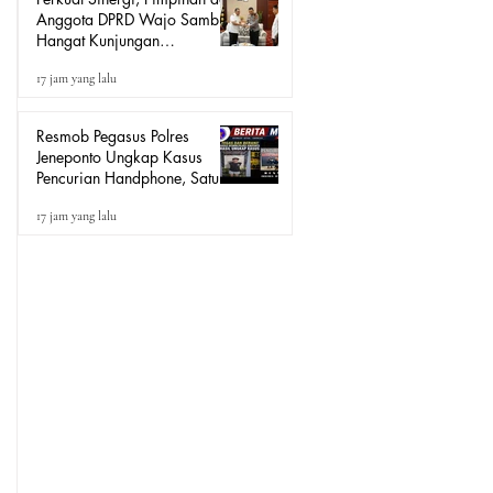
Anggota DPRD Wajo Sambut
Hangat Kunjungan
Silaturahmi Kapolres Wajo
17 jam yang lalu
yang Baru
Resmob Pegasus Polres
Jeneponto Ungkap Kasus
Pencurian Handphone, Satu
Terduga Pelaku Diamankan
17 jam yang lalu