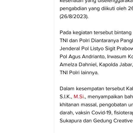
kesehatan yang diselenggaraka
pengabdian yang diikuti oleh 2
(26/8/2023).
Pada kegiatan tersebut bintang 
TNI dan Polri Diantaranya Pang
Jenderal Pol Listyo Sigit Pra
Pol Agus Andrianto, Irwasum K
Amelza Dahniel, Kapolda Jabar,
TNI Polri lainnya.
Dalam kesempatan tersebut Ka
S.I.K., 
M.Si
., menyampaikan bahw
khitanan massal, pengobatan umu
darah, vaksin Covid-19, fisiote
Sukapura dan Gedung Creative