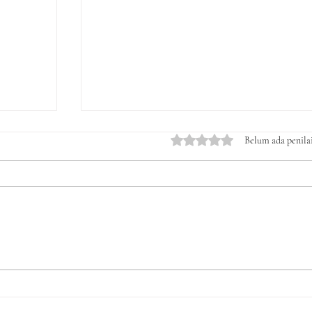
Dinilai 0 dari 5 bintang.
Belum ada penila
rto,
Kawal Ketat Laporan
Manipulasi Keuangan FIKK
UNM, LSM Gempa Indonesia
Lakukan Kunjungan Kedua ke