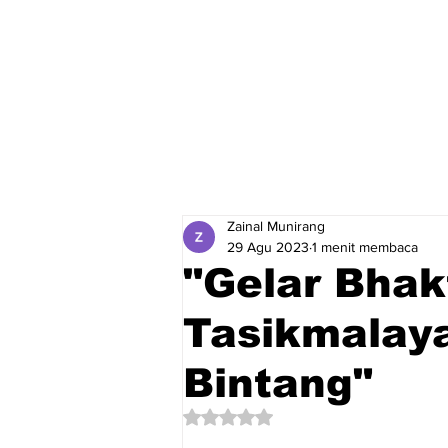
Zainal Munirang
29 Agu 2023
1 menit membaca
"Gelar Bhakt
Tasikmalaya
Bintang"
Dinilai NaN dari 5 bintang.