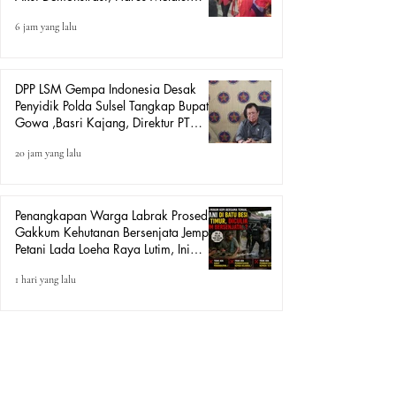
Mekanisme Hukum.
6 jam yang lalu
DPP LSM Gempa Indonesia Desak
Penyidik Polda Sulsel Tangkap Bupati
Gowa ,Basri Kajang, Direktur PT
Urban Retail Internasional Terkait
20 jam yang lalu
Dugaan Korupsi.
Penangkapan Warga Labrak Prosedur:
Gakkum Kehutanan Bersenjata Jemput
Petani Lada Loeha Raya Lutim, Ini
Perintah Siapa?
1 hari yang lalu