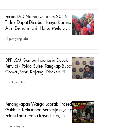
Tahun 2016 tentang Lembaga Adat dan Budaya Daerah
(LAD). Amiruddin menyampai
Perda LAD Nomor 5 Tahun 2016
Tidak Dapat Dicabut Hanya Karena
Aksi Demonstrasi, Harus Melalui
Mekanisme Hukum.
16 jam yang lalu
DPP LSM Gempa Indonesia Desak
Penyidik Polda Sulsel Tangkap Bupati
Gowa ,Basri Kajang, Direktur PT
Urban Retail Internasional Terkait
1 hari yang lalu
Dugaan Korupsi.
Penangkapan Warga Labrak Prosedur:
Gakkum Kehutanan Bersenjata Jemput
Petani Lada Loeha Raya Lutim, Ini
Perintah Siapa?
2 hari yang lalu