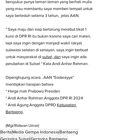
bersyukur punya teman teman yang berhati mulia 
yang mau membantu saya memberi tempat untuk 
saya berteduh selama 3 tahun,  jelas AAN.
" Saya maju dan siap bertarung merebut tiket 1 
kursi di DPR RI itu bukan karena saya cari materi,  
tapi saya ingin dengan menjadi wakil rakyat 
sulawesi selatan di senayan, saya ingin berbuat 
untuk masyarakat di 
sulsel, dan
 saya ingin ada 
perubahan di Sulsel " Kata Andi Anhar Rahman.
Dipenghujung acara , AAN "Sodarayya" 
menitipkan harapan bahwa 
* Harga mati Prabowo Presiden 
* Andi Anhar Rahman Anggota DPR RI 2024
* Andi Agung Anggota DPRD 
Kabupaten 
Bantaeng.
(Mgi/Ridwan Umar)
Berita
Media Gempa Indonesia
Bantaeng
Gerindra Sulsel
Gerindra Bantaeng