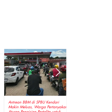
Antrean BBM di SPBU Kendari
Perkuat Sinergi, Pimpin
Makin Meluas, Warga Pertanyakan
Anggota DPRD Wajo Sa
Aturan Pengisian Pertalite untuk
Hangat Kunjungan Silat