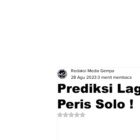
Redaksi Media Gempa
28 Agu 2023
3 menit membaca
Prediksi L
Peris Solo !
Dinilai NaN dari 5 bintang.