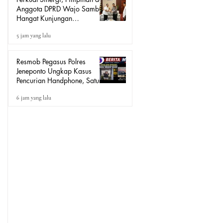
Anggota DPRD Wajo Sambut
Hangat Kunjungan
Silaturahmi Kapolres Wajo
5 jam yang lalu
yang Baru
Resmob Pegasus Polres
Jeneponto Ungkap Kasus
Pencurian Handphone, Satu
Terduga Pelaku Diamankan
6 jam yang lalu