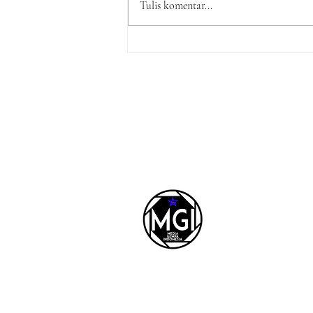
Tulis komentar...
Turnamen Badminton
Butterfly CUP II Sukses
Digelar di Desa Klambir
Kebun
REDAKSI