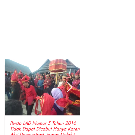
Perda LAD Nomor 5 Tahun 2016
DPP LSM Gempa Indones
Tidak Dapat Dicabut Hanya Karena
Penyidik Polda Sulsel Tangkap Bupati
Aksi Demonstrasi, Harus Melalui
Gowa ,Basri Kajang, Dir