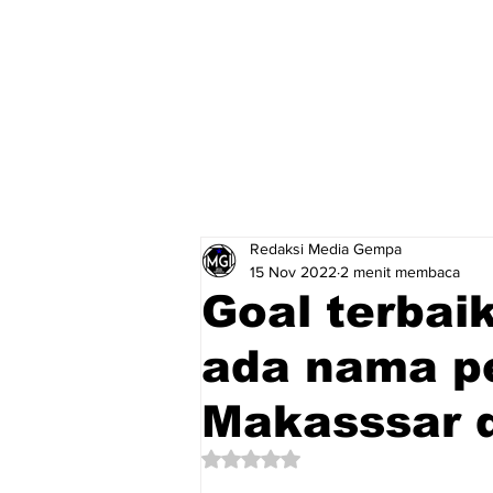
Redaksi Media Gempa
15 Nov 2022
2 menit membaca
Goal terbai
ada nama p
Makasssar 
Dinilai NaN dari 5 bintang.