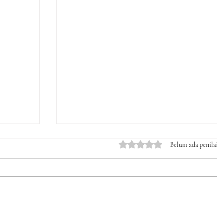
Dinilai 0 dari 5 bintang.
Belum ada penila