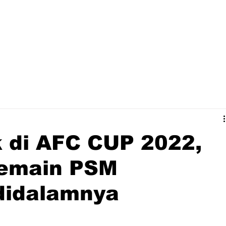
k di AFC CUP 2022,
emain PSM
didalamnya