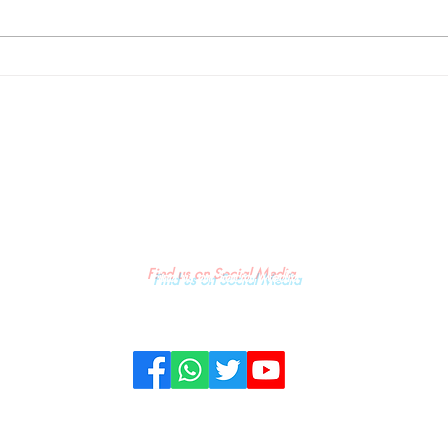
Malino Banjir Riders Dalam
Rangka One Day Trail
 Lima
Adventure "Jelajah Alam
Tinggimoncong Part 2"
Find us on Social Media
KONTAK
PRIVACY & POLICY
PEDOMAN