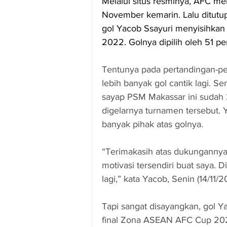
Melalui situs resminya, AFC men
November kemarin. Lalu ditutup 
gol Yacob Ssayuri menyisihkan t
2022. Golnya dipilih oleh 51 pe
Tentunya pada pertandingan-pe
lebih banyak gol cantik lagi. S
sayap PSM Makassar ini sudah 2
digelarnya turnamen tersebut.
banyak pihak atas golnya.
“Terimakasih atas dukungannya m
motivasi tersendiri buat saya. D
lagi,” kata Yacob, Senin (14/11/2
Tapi sangat disayangkan, gol 
final Zona ASEAN AFC Cup 2022