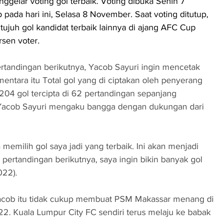
ggelar voting gol terbaik. Voting dibuka Senin 7 
pada hari ini, Selasa 8 November. Saat voting ditutup, 
ujuh gol kandidat terbaik lainnya di ajang AFC Cup 
rsen voter.
rtandingan berikutnya, Yacob Sayuri ingin mencetak 
ementara itu Total gol yang di ciptakan oleh penyerang 
04 gol tercipta di 62 pertandingan sepanjang 
 Yacob Sayuri mengaku bangga dengan dukungan dari 
emilih gol saya jadi yang terbaik. Ini akan menjadi 
i pertandingan berikutnya, saya ingin bikin banyak gol 
022).
Yacob itu tidak cukup membuat PSM Makassar menang di 
. Kuala Lumpur City FC sendiri terus melaju ke babak 