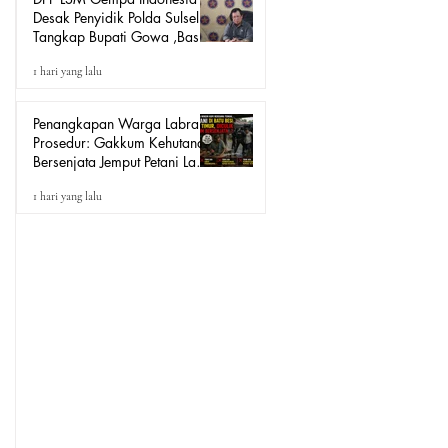
Desak Penyidik Polda Sulsel
Tangkap Bupati Gowa ,Basri
Kajang, Direktur PT Urban
1 hari yang lalu
Retail Internasional Terkait
Dugaan Korupsi.
Penangkapan Warga Labrak
Prosedur: Gakkum Kehutanan
Bersenjata Jemput Petani Lada
Loeha Raya Lutim, Ini Perintah
1 hari yang lalu
Siapa?