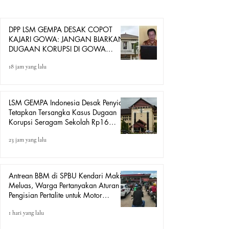
menjalankan fungsi penegakan hukum secara optimal
dalam merespons berbagai dugaan tindak pidana korupsi
di Kabupaten
DPP LSM GEMPA DESAK COPOT
KAJARI GOWA: JANGAN BIARKAN
DUGAAN KORUPSI DI GOWA
HANYA DITONTON
18 jam yang lalu
LSM GEMPA Indonesia Desak Penyidik
Tetapkan Tersangka Kasus Dugaan
Korupsi Seragam Sekolah Rp16
Milyar, Yang Seret Diduga Sepasang
23 jam yang lalu
Kekasih
Antrean BBM di SPBU Kendari Makin
Meluas, Warga Pertanyakan Aturan
Pengisian Pertalite untuk Motor
“Tander”
1 hari yang lalu