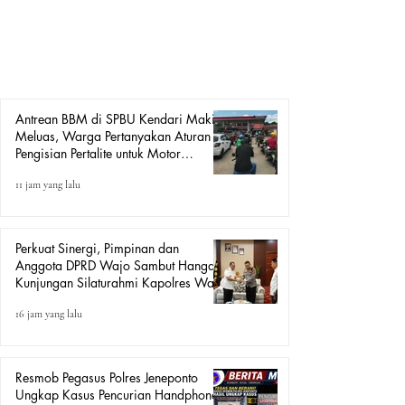
kembali menjadi sorotan masyarakat. Antrean yang telah
berlangsung selama berbulan-bulan bahkan kerap antrian
panjang hingga ke badan jalan dan menjadi pemandangan
sehari-hari. Kondisi t
Antrean BBM di SPBU Kendari Makin
Meluas, Warga Pertanyakan Aturan
Pengisian Pertalite untuk Motor
“Tander”
11 jam yang lalu
Perkuat Sinergi, Pimpinan dan
Anggota DPRD Wajo Sambut Hangat
Kunjungan Silaturahmi Kapolres Wajo
yang Baru
16 jam yang lalu
Resmob Pegasus Polres Jeneponto
Ungkap Kasus Pencurian Handphone,